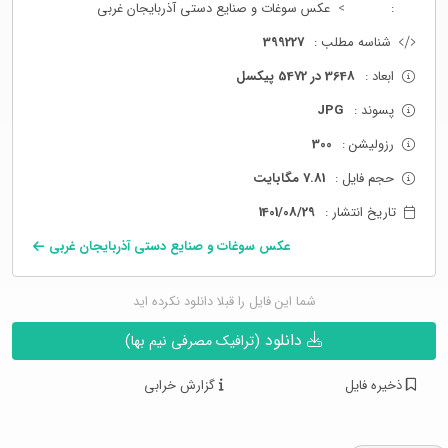
:
عکس سوغات و صنایع دستی آذربایجان غربی
شناسه مطلب :
399227
ابعاد :
3648 در 5472 پیکسل
پسوند :
JPG
رزولیشن :
300
حجم فایل :
7.81 مگابایت
تاریخ انتشار :
1401/08/29
عکس سوغات و صنایع دستی آذربایجان غربی
شما این فایل را قبلا دانلود نکرده اید
دانلود
(ترافیک مصرفی نیم بها)
ذخیره فایل
گزارش خرابی