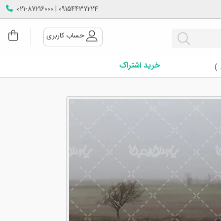
09154437224 | 021-87216000
حساب کاربری
خرید اشتراک
 )