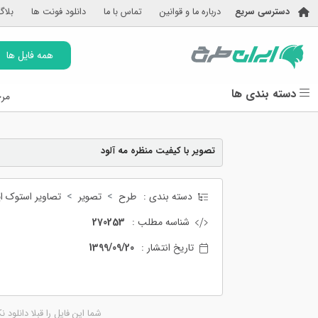
دسترسی سریع
درباره ما و قوانین
تماس با ما
دانلود فونت ها
بلاگ
همه فایل ها
دسته بندی ها
مرج
تصویر با کیفیت منظره مه آلود
دسته بندی :
طرح
تصویر
تصاویر استوک ای
شناسه مطلب :
270253
تاریخ انتشار :
1399/09/20
شما این فایل را قبلا دانلود ن