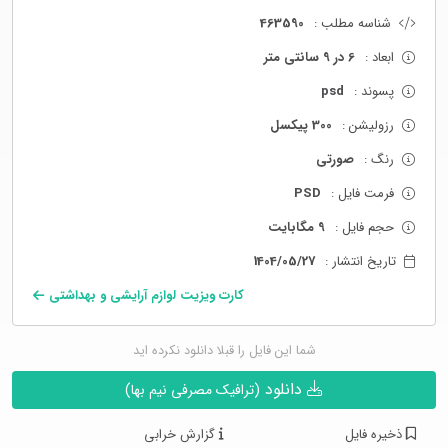
شناسه مطلب :
463590
ابعاد :
6 در 9 سانتی متر
پسوند :
psd
رزولیشن :
300 پیکسل
رنگ :
صورتی
فرمت فایل :
PSD
حجم فایل :
9 مگابایت
تاریخ انتشار :
1404/05/27
کارت ویزیت لوازم آرایشی و بهداشتی
شما این فایل را قبلا دانلود نکرده اید
دانلود
(ترافیک مصرفی نیم بها)
ذخیره فایل
گزارش خرابی