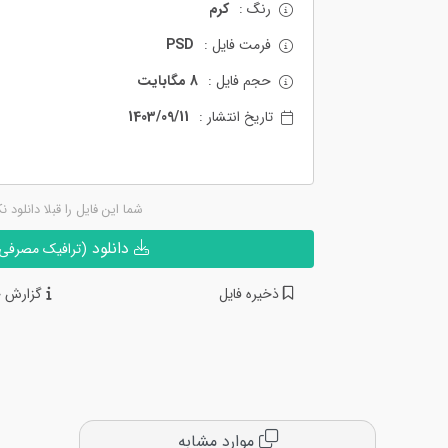
رنگ :
کرم
فرمت فایل :
PSD
حجم فایل :
8 مگابایت
تاریخ انتشار :
1403/09/11
شما این فایل را قبلا دانلود ن
دانلود
(ترافیک مصرفی ن
ذخیره فایل
گزارش خ
موارد مشابه