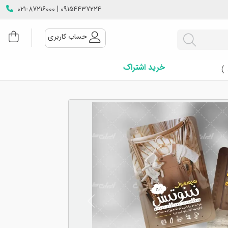
09154437224 | 021-87216000
حساب کاربری
خرید اشتراک
 )
Next