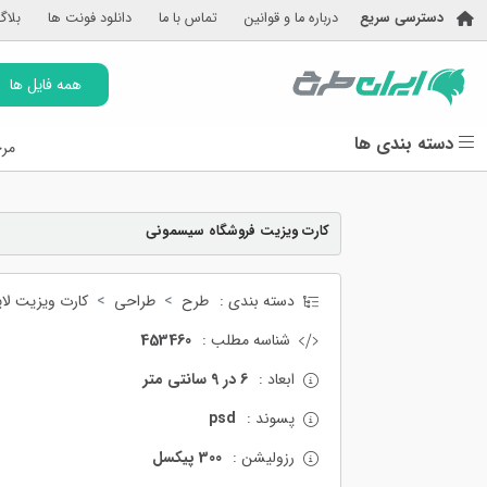
دسترسی سریع
درباره ما و قوانین
تماس با ما
دانلود فونت ها
بلاگ
همه فایل ها
دسته بندی ها
مرج
کارت ویزیت فروشگاه سیسمونی
دسته بندی :
طرح
طراحی
کارت ویزیت لایه
شناسه مطلب :
453460
ابعاد :
6 در 9 سانتی متر
پسوند :
psd
رزولیشن :
300 پیکسل