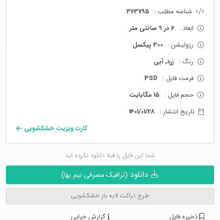
شناسه مطلب :
363795
ابعاد :
6 در 9 سانتی متر
رزولیشن :
300 پیکسل
رنگ :
زرد, آبی
فرمت فایل :
PSD
حجم فایل :
15 مگابایت
تاریخ انتشار :
1401/01/28
کارت ویزیت خشکشویی
شما این فایل را قبلا دانلود نکرده اید
دانلود
(ترافیک مصرفی نیم بها)
طرح تراکت لایه باز خشکشویی
ذخیره فایل
گزارش خرابی