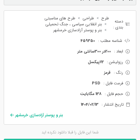
طرح
طراحی
طرح های مناسبتی
دسته
بنر انقلابی سیاسی ، جنگ تحمیلی
بندی :
بنر و پوستر آزادسازی خرمشهر
شناسه مطلب :
459350
ابعاد :
200در 300سانتی متر
رزولیشن :
72پیکسل
رنگ :
قرمز
فرمت فایل :
PSD
حجم فایل :
138 مگابایت
تاریخ انتشار :
1404/02/13
بنر و پوستر آزادسازی خرمشهر
شما این فایل را قبلا دانلود نکرده اید