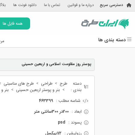
دسترسی سریع
درباره ما و قوانین
تماس با ما
دانلود فونت ها
بلاگ
همه فایل ها
دسته بندی ها
مرج
پوستر روز مقاومت اسلامی و اربعین حسینی
دسته
طرح
طراحی
طرح های مناسبتی
بندی :
بنر و پوستر اربعین حسینی
بنر و
شناسه مطلب :
463399
ابعاد :
200در 300سانتی متر
پسوند :
psd
رزولیشن :
72پیکسل