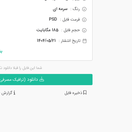
رنگ :
سرمه ای
فرمت فایل :
PSD
حجم فایل :
185 مگابایت
تاریخ انتشار :
1404/05/21
بن
شما این فایل را قبلا دانلود ن
دانلود
(ترافیک مصرفی ن
ذخیره فایل
گزارش خ