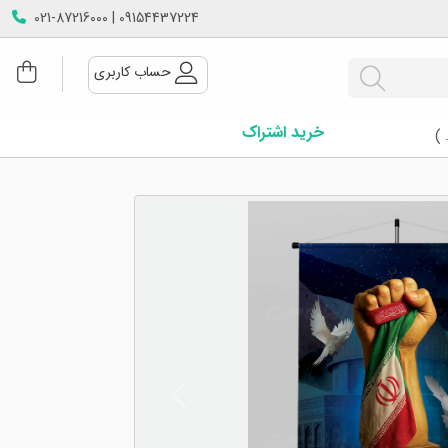
09154437224 | 021-87216000
حساب کاربری
خرید اشتراک
 )
Next