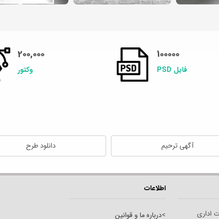
200,000
100000
فایل PSD
وکتور
آگهی ترحیم
دانلود طرح
اطلاعات
ت اداری
>
درباره ما و قوانین