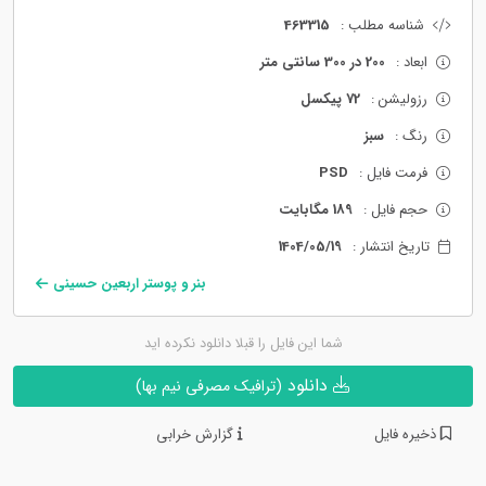
شناسه مطلب :
463315
ابعاد :
200 در 300 سانتی متر
رزولیشن :
72 پیکسل
رنگ :
سبز
فرمت فایل :
PSD
حجم فایل :
189 مگابایت
تاریخ انتشار :
1404/05/19
بنر و پوستر اربعین حسینی
شما این فایل را قبلا دانلود نکرده اید
دانلود
(ترافیک مصرفی نیم بها)
ذخیره فایل
گزارش خرابی