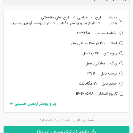
دسته
طرح
طراحی
طرح های مناسبتی
بندی :
طرح بنر و پوستر مذهبی
بنر و پوستر اربعین حسینی
شناسه مطلب :
463288
ابعاد :
200 در 300 سانتی متر
رزولیشن :
72 پیکسل
رنگ :
مشکی, سبز
فرمت فایل :
PSD
حجم فایل :
71 مگابایت
تاریخ انتشار :
1404/05/18
بنر و پوستر اربعین حسینی
شما این فایل را قبلا دانلود نکرده اید
دانلود
(ترافیک مصرفی نیم بها)