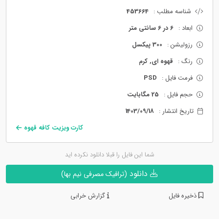
شناسه مطلب :
453664
ابعاد :
6 در 6 سانتی متر
رزولیشن :
300 پیکسل
رنگ :
قهوه ای, کرم
فرمت فایل :
PSD
حجم فایل :
25 مگابایت
تاریخ انتشار :
1403/09/18
کارت ویزیت کافه قهوه
شما این فایل را قبلا دانلود نکرده اید
دانلود
(ترافیک مصرفی نیم بها)
ذخیره فایل
گزارش خرابی