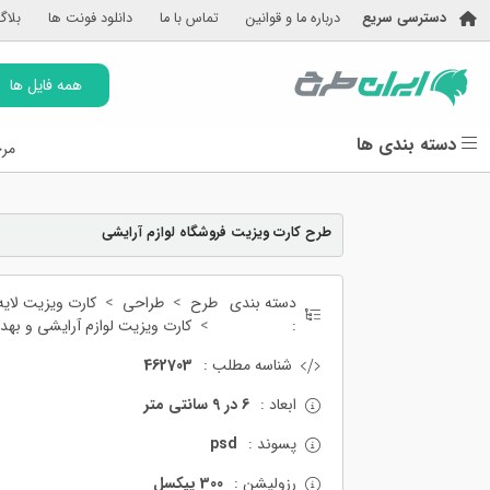
دسترسی سریع
درباره ما و قوانین
تماس با ما
دانلود فونت ها
بلاگ
همه فایل ها
دسته بندی ها
مرج
طرح کارت ویزیت فروشگاه لوازم آرایشی
دسته بندی
طرح
طراحی
کارت ویزیت لایه 
:
کارت ویزیت لوازم آرایشی و بهد
شناسه مطلب :
462703
ابعاد :
6 در 9 سانتی متر
پسوند :
psd
رزولیشن :
300 پیکسل