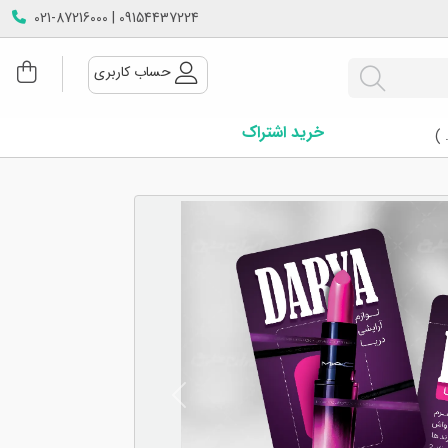
09154437224 | 021-87216000
حساب کاربری
خرید اشتراک
 )
Next