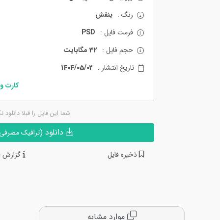
رنگ :
بنفش
فرمت فایل :
PSD
حجم فایل :
32 مگابایت
تاریخ انتشار :
1404/05/02
کارت و
شما این فایل را قبلا دانلود ن
دانلود
(ترافیک مصرفی ن
ذخیره فایل
گزارش خ
موارد مشابه