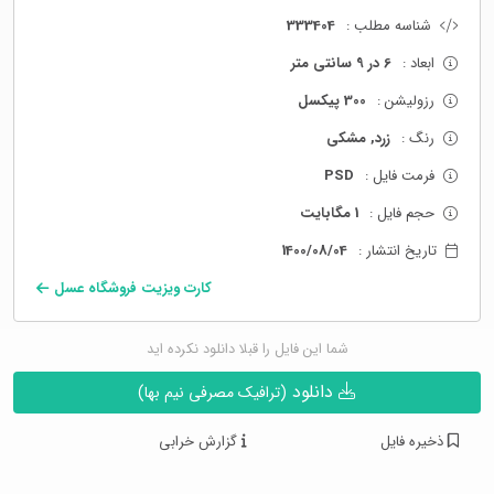
شناسه مطلب :
333404
ابعاد :
6 در 9 سانتی متر
رزولیشن :
300 پیکسل
رنگ :
زرد, مشکی
فرمت فایل :
PSD
حجم فایل :
1 مگابایت
تاریخ انتشار :
1400/08/04
کارت ویزیت فروشگاه عسل
شما این فایل را قبلا دانلود نکرده اید
دانلود
(ترافیک مصرفی نیم بها)
ذخیره فایل
گزارش خرابی