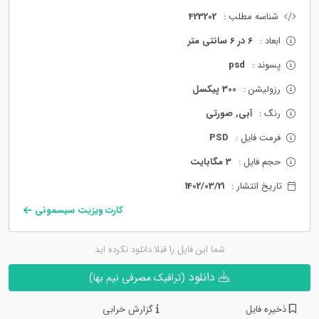
شناسه مطلب :
423202
ابعاد :
6 در 6 سانتی متر
پسوند :
psd
رزولیشن :
300 پیکسل
رنگ :
آبی, صورتی
فرمت فایل :
PSD
حجم فایل :
3 مگابایت
تاریخ انتشار :
1402/03/21
کارت ویزیت سیسمونی
شما این فایل را قبلا دانلود نکرده اید
دانلود
(ترافیک مصرفی نیم بها)
ذخیره فایل
گزارش خرابی