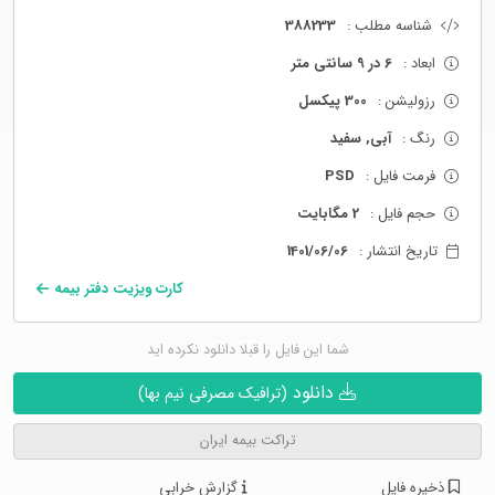
شناسه مطلب :
388233
ابعاد :
6 در 9 سانتی متر
رزولیشن :
300 پیکسل
رنگ :
آبی, سفید
فرمت فایل :
PSD
حجم فایل :
2 مگابایت
تاریخ انتشار :
1401/06/06
کارت ویزیت دفتر بیمه
شما این فایل را قبلا دانلود نکرده اید
دانلود
(ترافیک مصرفی نیم بها)
تراکت بیمه ایران
ذخیره فایل
گزارش خرابی