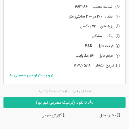
شناسه مطلب :
463286
ابعاد :
200 در 300 سانتی متر
رزولیشن :
72 پیکسل
رنگ :
مشکی
فرمت فایل :
PSD
حجم فایل :
114 مگابایت
تاریخ انتشار :
1404/05/18
بنر و پوستر اربعین حسینی
شما این فایل را قبلا دانلود نکرده اید
دانلود
(ترافیک مصرفی نیم بها)
ذخیره فایل
گزارش خرابی