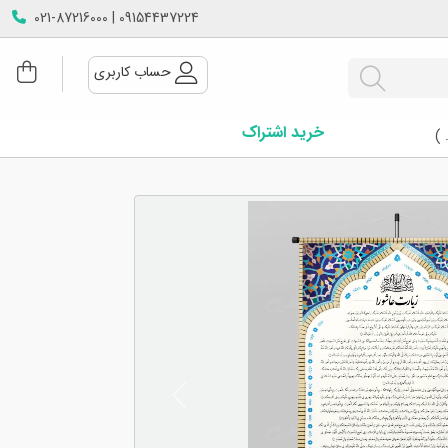
09154437224 | 021-87216000
حساب کاربری
خرید اشتراک
 )
Next