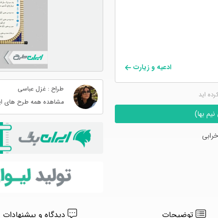
ادعیه و زیارت
طراح : غزل عباسی
کرده اید
مشاهده همه طرح های ای
یم بها)
رابی
توضیحات
دیدگاه و پیشنهادات