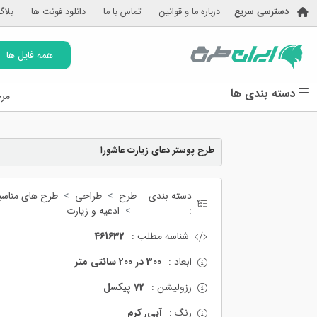
دسترسی سریع
درباره ما و قوانین
تماس با ما
دانلود فونت ها
بلاگ
همه فایل ها
دسته بندی ها
مرج
طرح پوستر دعای زیارت عاشورا
دسته بندی
طرح
طراحی
طرح های مناسب
:
ادعیه و زیارت
شناسه مطلب :
461632
ابعاد :
300 در 200 سانتی متر
رزولیشن :
72 پیکسل
رنگ :
آبی, کرم