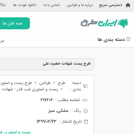
دسترسی سریع
درباره ما و قوانین
تماس با ما
دانلود فونت ها
بلاگ
همه فایل ها
دسته بندی ها
مرج
طرح پست شهادت حضرت علی
دسته
طرح
طراحی
طرح پست و استور
بندی :
پست و استوری شب قدر - شهادت ام
شناسه مطلب :
217206
رنگ :
مشکی, سبز
تاریخ انتشار :
1399/02/23
پست و استوری شب