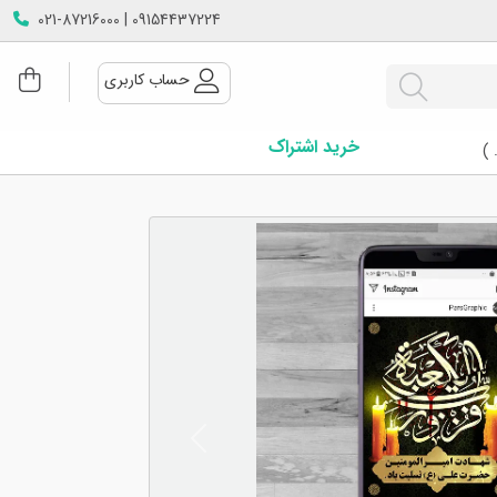
09154437224 | 021-87216000
حساب کاربری
خرید اشتراک
 )
Next