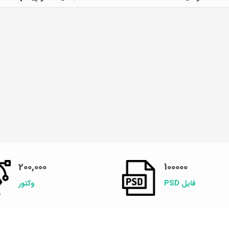
200,000
100000
فایل PSD
وکتور