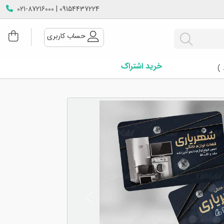
09154437224 | 021-87216000
حساب کاربری
خرید اشتراک
 )
Next