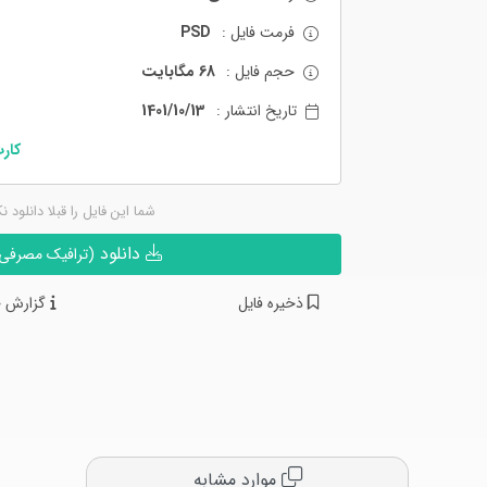
فرمت فایل :
PSD
حجم فایل :
68 مگابایت
تاریخ انتشار :
1401/10/13
کار
شما این فایل را قبلا دانلود ن
دانلود
(ترافیک مصرفی ن
ذخیره فایل
گزارش خ
موارد مشابه