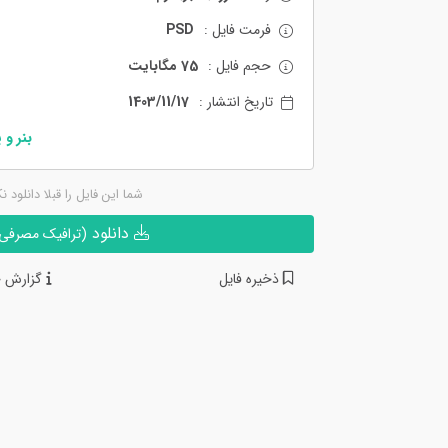
فرمت فایل :
PSD
حجم فایل :
75 مگابایت
تاریخ انتشار :
1403/11/17
بنر و
شما این فایل را قبلا دانلود ن
دانلود
(ترافیک مصرفی ن
ذخیره فایل
گزارش خ