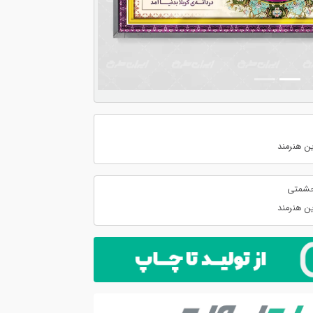
ن هنرمند
حشمتی
ن هنرمند