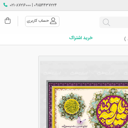
09154437224 | 021-87216000
حساب کاربری
خرید اشتراک
 )
Next