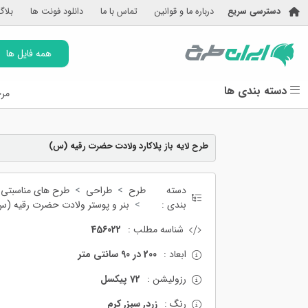
دسترسی سریع
درباره ما و قوانین
تماس با ما
دانلود فونت ها
بلاگ
همه فایل ها
دسته بندی ها
مرج
طرح لایه باز پلاکارد ولادت حضرت رقیه (س)
دسته
طرح
طراحی
طرح های مناسبتی
بندی :
بنر و پوستر ولادت حضرت رقیه (س
شناسه مطلب :
456022
ابعاد :
200 در 90 سانتی متر
رزولیشن :
72 پیکسل
رنگ :
زرد, سبز, کرم