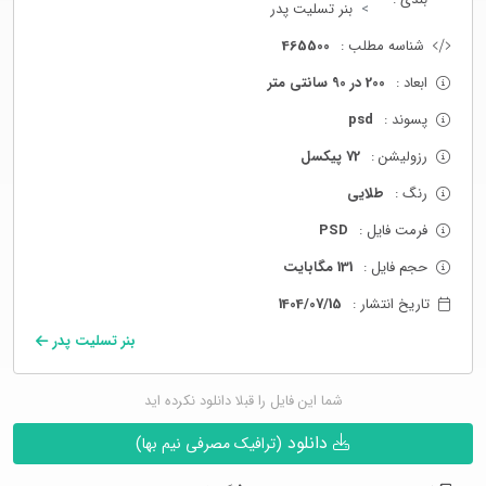
بنر تسلیت پدر
شناسه مطلب :
465500
ابعاد :
200 در 90 سانتی متر
پسوند :
psd
رزولیشن :
72 پیکسل
رنگ :
طلایی
فرمت فایل :
PSD
حجم فایل :
131 مگابایت
تاریخ انتشار :
1404/07/15
بنر تسلیت پدر
شما این فایل را قبلا دانلود نکرده اید
دانلود
(ترافیک مصرفی نیم بها)