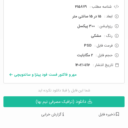
شناسه مطلب :
415879
ابعاد :
15 در 15 سانتی متر
رزولیشن :
300 پیکسل
رنگ :
مشکی
فرمت فایل :
PSD
حجم فایل :
2 مگابایت
تاریخ انتشار :
1402/01/16
مهر و فاکتور فست فود پیتزا و ساندویچی
شما این فایل را قبلا دانلود نکرده اید
دانلود
(ترافیک مصرفی نیم بها)
ذخیره فایل
گزارش خرابی