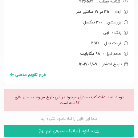
شناسه مطلب :
436584
ابعاد :
35 در 70 سانتی متر
رزولیشن :
300 پیکسل
رنگ :
آبی
فرمت فایل :
PSD
حجم فایل :
98 مگابایت
تاریخ انتشار :
1402/09/09
طرح تقویم مذهبی
توجه: لطفا دقت کنید، جدول موجود در این طرح مربوط به سال های
گذشته است.
شما این فایل را قبلا دانلود نکرده اید
دانلود
(ترافیک مصرفی نیم بها)