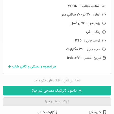
شناسه مطلب :
376710
ابعاد :
120 در 300 سانتی متر
رزولیشن :
72 پیکسل
رنگ :
کرم
فرمت فایل :
PSD
حجم فایل :
39 مگابایت
تاریخ انتشار :
1401/04/01
بنر آبمیوه و بستنی و کافی شاپ
شما این فایل را قبلا دانلود نکرده اید
دانلود
(ترافیک مصرفی نیم بها)
تراکت بستنی سرا
ذخیره فایل
گزارش خرابی