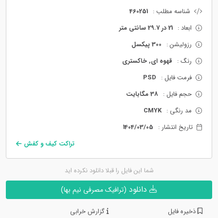
شناسه مطلب :
460251
ابعاد :
21 در 29.7 سانتی متر
رزولیشن :
300 پیکسل
رنگ :
قهوه ای, خاکستری
فرمت فایل :
PSD
حجم فایل :
38 مگابایت
مد رنگی :
CMYK
تاریخ انتشار :
1404/03/05
تراکت کیف و کفش
شما این فایل را قبلا دانلود نکرده اید
دانلود
(ترافیک مصرفی نیم بها)
ذخیره فایل
گزارش خرابی