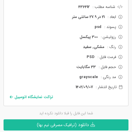
شناسه مطلب :
436412
ابعاد :
21 در 27.9 سانتی متر
پسوند :
psd
رزولیشن :
300 پیکسل
رنگ :
مشکی, سفید
فرمت فایل :
PSD
حجم فایل :
33 مگابایت
مد رنگی :
grayscale
تاریخ انتشار :
1402/09/07
تراکت نمایشگاه اتومبیل
شما این فایل را قبلا دانلود نکرده اید
دانلود
(ترافیک مصرفی نیم بها)