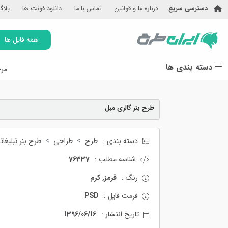
دسترسی سریع
درباره ما و قوانین
تماس با ما
دانلود فونت ها
بلاگ
همه فایل ها
دسته بندی ها
مرج
طرح بنر گالری مبل
دسته بندی :
طرح
طراحی
طرح بنر تبلیغات
شناسه مطلب :
76337
رنگ :
قرمز, کرم
فرمت فایل :
PSD
تاریخ انتشار :
1396/06/16