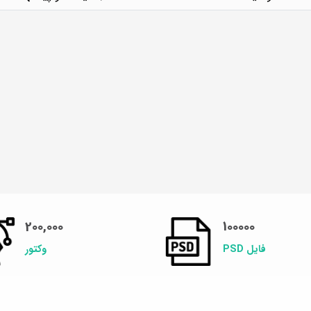
200,000
100000
فایل PSD
وکتور