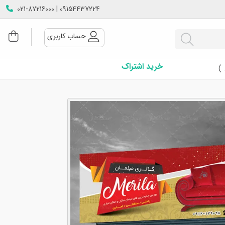
09154437224 | 021-87216000
حساب کاربری
خرید اشتراک
 )