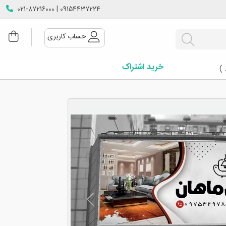
09154437224 | 021-87216000
حساب کاربری
خرید اشتراک
 )
Next