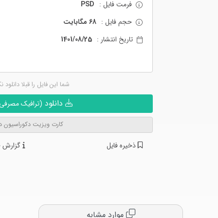
فرمت فایل :
PSD
حجم فایل :
68 مگابایت
تاریخ انتشار :
1401/08/25
شما این فایل را قبلا دانلود ن
دانلود
(ترافیک مصرفی ن
کارت ویزیت دکوراسیون د
ذخیره فایل
گزارش خ
موارد مشابه