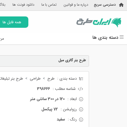
دسترسی سریع
درباره ما و قوانین
تماس با ما
دانلود فونت ها
بلاگ
همه فایل ها
دسته بندی ها
مرج
طرح بنر گالری مبل
دسته بندی :
طرح
طراحی
طرح بنر تبلیغات
شناسه مطلب :
398666
ابعاد :
120 در 300 سانتی متر
رزولیشن :
72 پیکسل
رنگ :
سفید