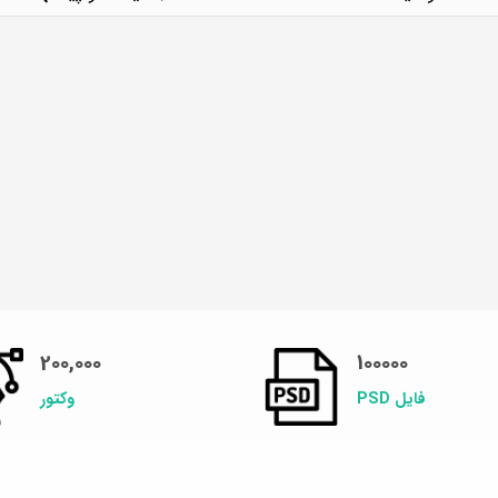
200,000
100000
فایل PSD
وکتور