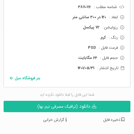
شناسه مطلب :
387076
ابعاد :
120 در 300 سانتی متر
رزولیشن :
72 پیکسل
رنگ :
کرم
فرمت فایل :
PSD
حجم فایل :
64 مگابایت
تاریخ انتشار :
1401/05/31
بنر فروشگاه مبل
شما این فایل را قبلا دانلود نکرده اید
دانلود
(ترافیک مصرفی نیم بها)
ذخیره فایل
گزارش خرابی