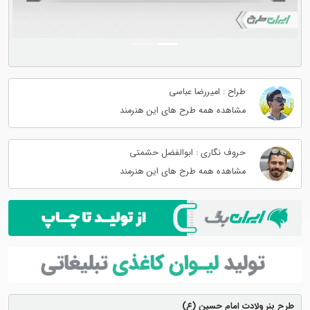
طراح : امیررضا عباسی
مشاهده همه طرح های این هنرمند
حروف نگاری : ابوالفضل حشمتی
مشاهده همه طرح های این هنرمند
طرح بنر ولادت امام حسین (ع)