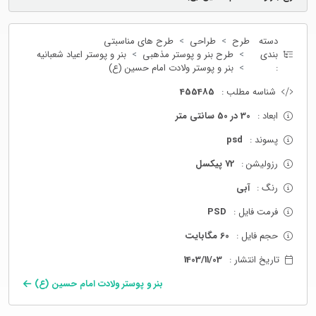
دسته
طرح
طراحی
طرح های مناسبتی
بندی
طرح بنر و پوستر مذهبی
بنر و پوستر اعیاد شعبانیه
:
بنر و پوستر ولادت امام حسین (ع)
شناسه مطلب :
455485
ابعاد :
30 در 50 سانتی متر
پسوند :
psd
رزولیشن :
72 پیکسل
رنگ :
آبی
فرمت فایل :
PSD
حجم فایل :
60 مگابایت
تاریخ انتشار :
1403/11/03
بنر و پوستر ولادت امام حسین (ع)