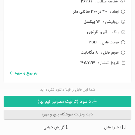
شناسه مطلب :
361961
ابعاد :
120 در 300 سانتی متر
رزولیشن :
72 پیکسل
رنگ :
آبی, نارنجی
فرمت فایل :
PSD
حجم فایل :
8 مگابایت
تاریخ انتشار :
1401/01/17
بنر پیچ و مهره
شما این فایل را قبلا دانلود نکرده اید
دانلود
(ترافیک مصرفی نیم بها)
کارت ویزیت فروشگاه پیچ و مهره
ذخیره فایل
گزارش خرابی