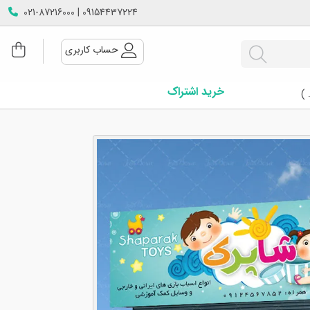
09154437224 | 021-87216000
حساب کاربری
خرید اشتراک
 )