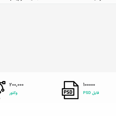
200,000
100000
فایل PSD
وکتور