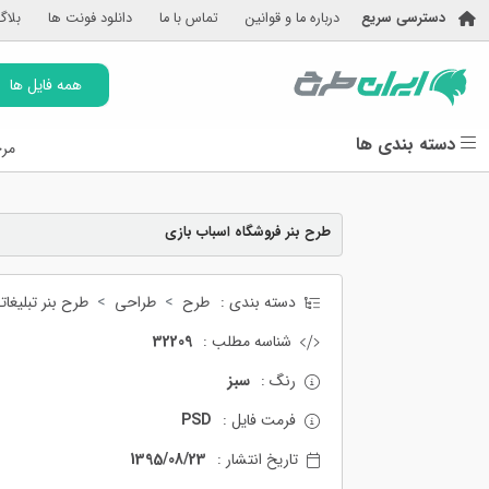
دسترسی سریع
درباره ما و قوانین
تماس با ما
دانلود فونت ها
بلاگ
همه فایل ها
دسته بندی ها
مرج
طرح بنر فروشگاه اسباب بازی
دسته بندی :
طرح
طراحی
طرح بنر تبلیغات
شناسه مطلب :
32209
رنگ :
سبز
فرمت فایل :
PSD
تاریخ انتشار :
1395/08/23