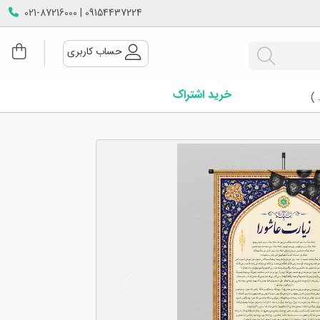
09154437224 | 021-87216000
حساب کاربری
خرید اشتراک
 )
Next