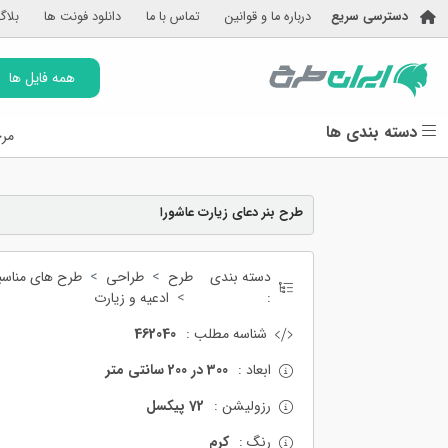
دسترسی سریع
درباره ما و قوانین
تماس با ما
دانلود فونت ها
بلاگ
همه فایل ها
دسته بندی ها
مرج
طرح بنر دعای زیارت عاشورا
دسته بندی
طرح
طراحی
طرح های مناسب
:
ادعیه و زیارت
شناسه مطلب :
462040
ابعاد :
300 در 200 سانتی متر
رزولیشن :
72 پیکسل
رنگ :
کرم