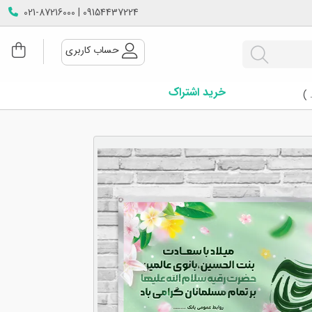
09154437224 | 021-87216000
حساب کاربری
خرید اشتراک
 )
Next