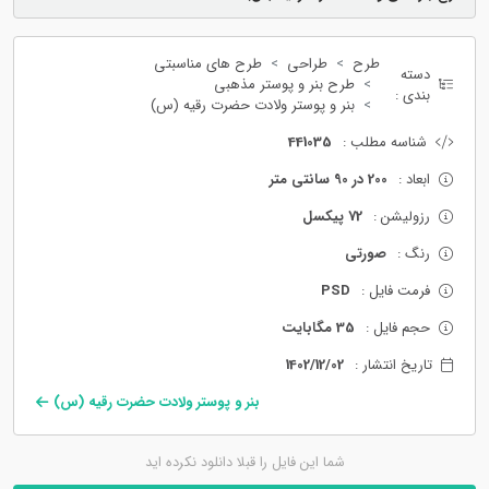
طرح
طراحی
طرح های مناسبتی
دسته
طرح بنر و پوستر مذهبی
بندی :
بنر و پوستر ولادت حضرت رقیه (س)
شناسه مطلب :
441035
ابعاد :
200 در 90 سانتی متر
رزولیشن :
72 پیکسل
رنگ :
صورتی
فرمت فایل :
PSD
حجم فایل :
35 مگابایت
تاریخ انتشار :
1402/12/02
بنر و پوستر ولادت حضرت رقیه (س)
شما این فایل را قبلا دانلود نکرده اید