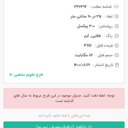
شناسه مطلب :
336494
ابعاد :
35 در 70 سانتی متر
رزولیشن :
300 پیکسل
رنگ :
طلایی, کرم
فرمت فایل :
PSD
حجم فایل :
82 مگابایت
تاریخ انتشار :
1400/08/19
طرح تقویم مذهبی
توجه: لطفا دقت کنید، جدول موجود در این طرح مربوط به سال های
گذشته است.
شما این فایل را قبلا دانلود نکرده اید
دانلود
(ترافیک مصرفی نیم بها)