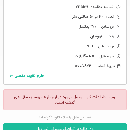
شناسه مطلب :
335139
ابعاد :
30 در 50 سانتی متر
رزولیشن :
300 پیکسل
رنگ :
قهوه ای
فرمت فایل :
PSD
حجم فایل :
105 مگابایت
تاریخ انتشار :
1400/08/13
طرح تقویم مذهبی
توجه: لطفا دقت کنید، جدول موجود در این طرح مربوط به سال های
گذشته است.
شما این فایل را قبلا دانلود نکرده اید
دانلود
(ترافیک مصرفی نیم بها)