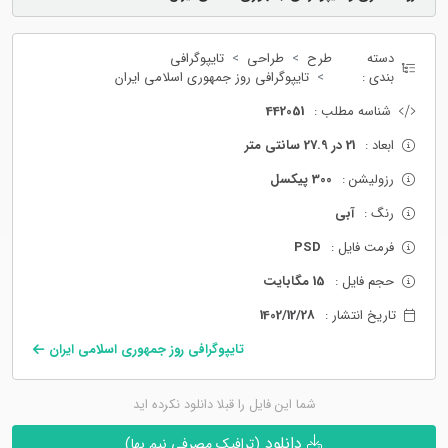
دسته
طرح
طراحی
تایپوگرافی
بندی :
تایپوگرافی روز جمهوری اسلامی ایران
شناسه مطلب :
442051
ابعاد :
21 در 27.9 سانتی متر
رزولیشن :
300 پیکسل
رنگ :
آبی
فرمت فایل :
PSD
حجم فایل :
15 مگابایت
تاریخ انتشار :
1402/12/28
تایپوگرافی روز جمهوری اسلامی ایران
شما این فایل را قبلا دانلود نکرده اید
دانلود
(ترافیک مصرفی نیم بها)