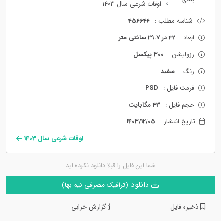
اوقات شرعی سال 1403
شناسه مطلب :
456646
ابعاد :
42 در 29.7 سانتی متر
رزولیشن :
300 پیکسل
رنگ :
سفید
فرمت فایل :
PSD
حجم فایل :
43 مگابایت
تاریخ انتشار :
1403/12/05
اوقات شرعی سال 1403
شما این فایل را قبلا دانلود نکرده اید
دانلود
(ترافیک مصرفی نیم بها)
ذخیره فایل
گزارش خرابی