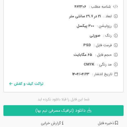
شناسه مطلب :
462306
ابعاد :
21 در 29.7 سانتی متر
رزولیشن :
300 پیکسل
رنگ :
صورتی
فرمت فایل :
PSD
حجم فایل :
65 مگابایت
مد رنگی :
CMYK
تاریخ انتشار :
1404/04/23
تراکت کیف و کفش
شما این فایل را قبلا دانلود نکرده اید
دانلود
(ترافیک مصرفی نیم بها)
ذخیره فایل
گزارش خرابی