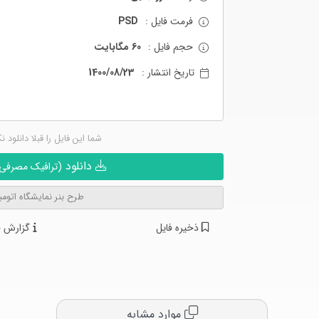
فرمت فایل :
PSD
حجم فایل :
60 مگابایت
تاریخ انتشار :
1400/08/23
شما این فایل را قبلا دانلود ن
دانلود
(ترافیک مصرفی ن
طرح بنر نمایشگاه اتومب
ذخیره فایل
گزارش خ
موارد مشابه