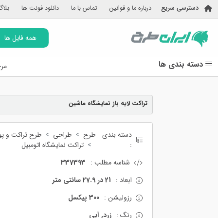
دسترسی سریع
درباره ما و قوانین
تماس با ما
دانلود فونت ها
بلاگ
همه فایل ها
دسته بندی ها
مرج
تراکت لایه باز نمایشگاه ماشین
دسته بندی
طرح
طراحی
طرح تراکت و پوس
:
تراکت نمایشگاه اتومبیل
شناسه مطلب :
337393
ابعاد :
21 در 27.9 سانتی متر
رزولیشن :
300 پیکسل
رنگ :
زرد, آبی