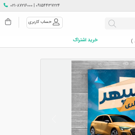
09154437224 | 021-87216000
حساب کاربری
خرید اشتراک
 )
Next