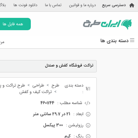
دسترسی سریع
درباره ما و قوانین
تماس با ما
دانلود فونت ها
بلاگ
همه فایل ها
دسته بندی ها
مرج
تراکت فروشگاه کفش و صندل
دسته بندی
طرح
طراحی
طرح تراکت و پو
:
تراکت کیف و کفش
شناسه مطلب :
460744
ابعاد :
21 در 29.7 سانتی متر
رزولیشن :
300 پیکسل
رنگ :
کرم