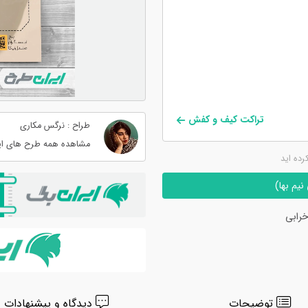
تراکت کیف و کفش
طراح : نرگس مکاری
مشاهده همه طرح های ای
کرده اید
یم بها)
رابی
توضیحات
دیدگاه و پیشنهادات