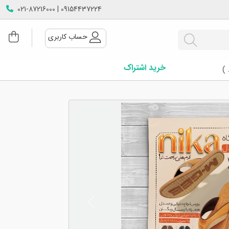
09154437224 | 021-87216000
حساب کاربری
خرید اشتراک
 )
Next