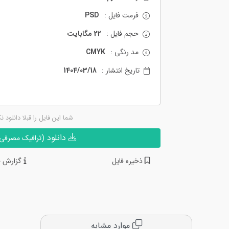
فرمت فایل :
PSD
حجم فایل :
22 مگابایت
مد رنگی :
CMYK
تاریخ انتشار :
1404/03/18
شما این فایل را قبلا دانلود ن
دانلود
(ترافیک مصرفی ن
ذخیره فایل
گزارش خ
موارد مشابه