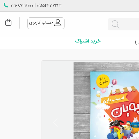
09154437224 | 021-87216000
حساب کاربری
خرید اشتراک
 )
Next