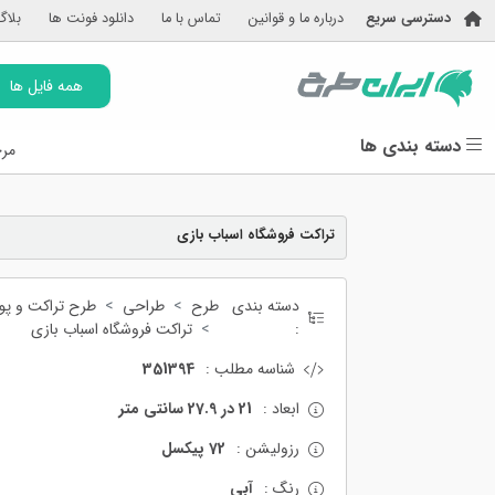
دسترسی سریع
درباره ما و قوانین
تماس با ما
دانلود فونت ها
بلاگ
همه فایل ها
دسته بندی ها
مرج
تراکت فروشگاه اسباب بازی
دسته بندی
طرح
طراحی
طرح تراکت و پوس
:
تراکت فروشگاه اسباب بازی
شناسه مطلب :
351394
ابعاد :
21 در 27.9 سانتی متر
رزولیشن :
72 پیکسل
رنگ :
آبی