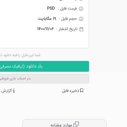
فرمت فایل :
PSD
حجم فایل :
19 مگابایت
تاریخ انتشار :
1400/11/06
شما این فایل را قبلا دانلود ن
دانلود
(ترافیک مصرفی ن
بنر اسباب بازی فروش
ذخیره فایل
گزارش خ
موارد مشابه