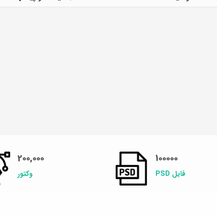
200,000
100000
فایل PSD
وکتور