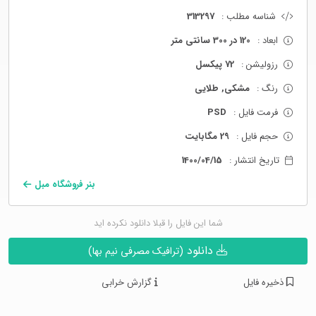
شناسه مطلب :
313297
ابعاد :
120 در 300 سانتی متر
رزولیشن :
72 پیکسل
رنگ :
مشکی, طلایی
فرمت فایل :
PSD
حجم فایل :
29 مگابایت
تاریخ انتشار :
1400/04/15
بنر فروشگاه مبل
شما این فایل را قبلا دانلود نکرده اید
دانلود
(ترافیک مصرفی نیم بها)
ذخیره فایل
گزارش خرابی