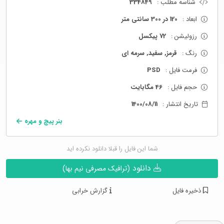
شناسه مطلب :
334849
ابعاد :
120 در 300 سانتی متر
رزولیشن :
72 پیکسل
رنگ :
قرمز, سفید, سرمه ای
فرمت فایل :
PSD
حجم فایل :
46 مگابایت
تاریخ انتشار :
1400/08/11
بنر پیچ و مهره
شما این فایل را قبلا دانلود نکرده اید
دانلود
(ترافیک مصرفی نیم بها)
ذخیره فایل
گزارش خرابی