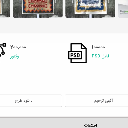
200,000
100000
فایل PSD
وکتور
آگهی ترحیم
دانلود طرح
اطلاعات