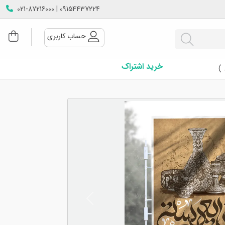
09154437224 | 021-87216000
حساب کاربری
خرید اشتراک
 )
Next