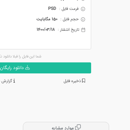
فرمت فایل :
PSD
حجم فایل :
150 مگابایت
تاریخ انتشار :
1400/03/18
شما این فایل را قبلا دانلود ن
دانلود رایگان
ذخیره فایل
گزارش خ
موارد مشابه