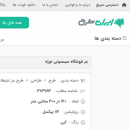
دسترسی سریع
درباره ما و قوانین
تماس با ما
دانلود فونت ها
بلاگ
همه فایل ها
دسته بندی ها
مرج
بنر فروشگاه سیسمونی نوزاد
دسته بندی :
طرح
طراحی
طرح بنر تبلیغات
شناسه مطلب :
376983
ابعاد :
120 در 300 سانتی متر
رزولیشن :
72 پیکسل
رنگ :
آبی