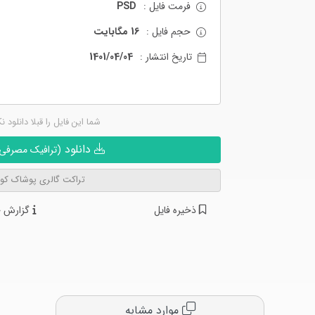
فرمت فایل :
PSD
حجم فایل :
16 مگابایت
تاریخ انتشار :
1401/04/04
شما این فایل را قبلا دانلود ن
دانلود
(ترافیک مصرفی ن
تراکت گالری پوشاک کو
ذخیره فایل
گزارش خ
موارد مشابه