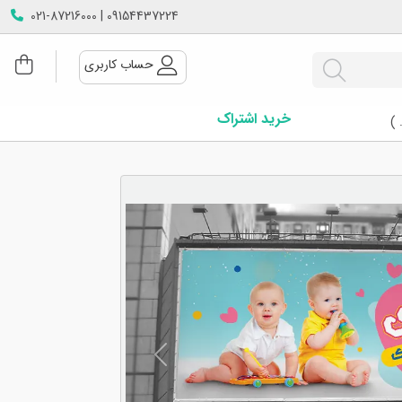
09154437224 | 021-87216000
حساب کاربری
خرید اشتراک
 )
Next