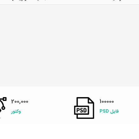
200,000
100000
فایل PSD
وکتور