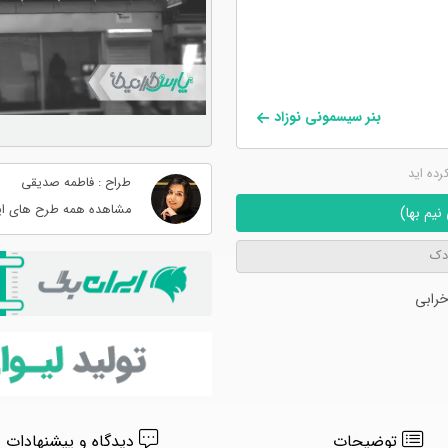
بنر سیسمونی نوزاد
کرده اید
طراح : فاطمه صدیقی
مشاهده همه طرح های ای
یم بها)
دک
رابی
توضیحات
دیدگاه و پیشنهادات