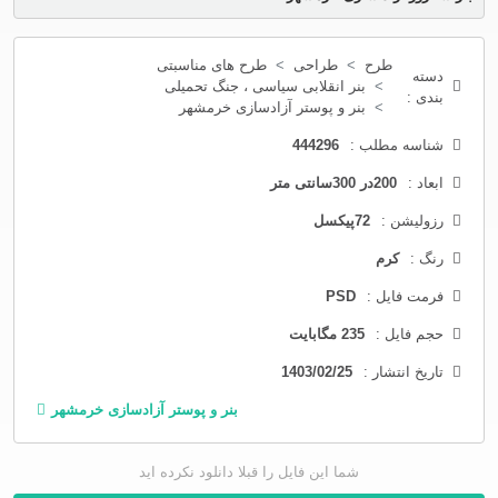
طرح
طراحی
طرح های مناسبتی
دسته
بنر انقلابی سیاسی ، جنگ تحمیلی
بندی :
بنر و پوستر آزادسازی خرمشهر
شناسه مطلب :
444296
ابعاد :
200در 300سانتی متر
رزولیشن :
72پیکسل
رنگ :
کرم
فرمت فایل :
PSD
حجم فایل :
235 مگابایت
تاریخ انتشار :
1403/02/25
بنر و پوستر آزادسازی خرمشهر
شما این فایل را قبلا دانلود نکرده اید