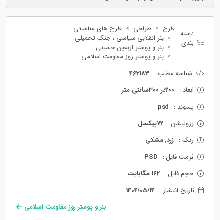
طرح
طراحی
طرح های مناسبتی
دسته
بنر انقلابی سیاسی ، جنگ تحمیلی
بندی
بنر و پوستر اربعین حسینی
:
بنر و پوستر روز مقاومت اسلامی
شناسه مطلب :
463183
ابعاد :
200در 300سانتی متر
پسوند :
psd
رزولیشن :
72پیکسل
رنگ :
زرد, مشکی
فرمت فایل :
PSD
حجم فایل :
162 مگابایت
تاریخ انتشار :
1404/05/14
بنر و پوستر روز مقاومت اسلامی