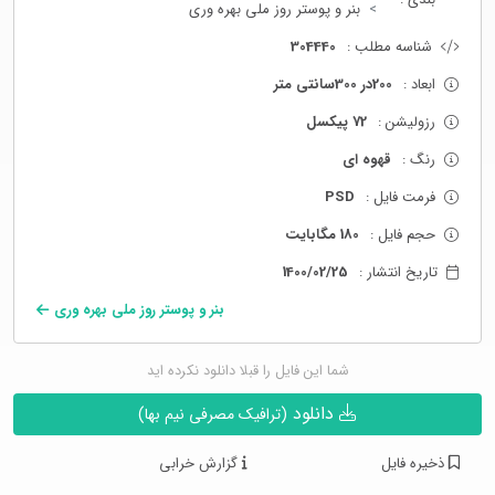
بنر و پوستر روز ملی بهره وری
شناسه مطلب :
304440
ابعاد :
200در 300سانتی متر
رزولیشن :
72 پیکسل
رنگ :
قهوه ای
فرمت فایل :
PSD
حجم فایل :
180 مگابایت
تاریخ انتشار :
1400/02/25
بنر و پوستر روز ملی بهره وری
شما این فایل را قبلا دانلود نکرده اید
دانلود
(ترافیک مصرفی نیم بها)
ذخیره فایل
گزارش خرابی